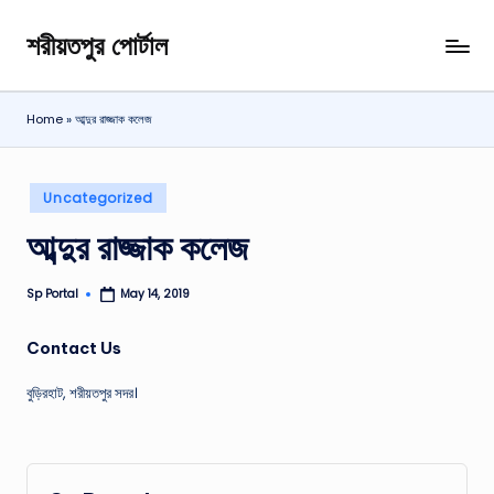
শরীয়তপুর পোর্টাল
Skip
শরীয়তপুর
to
জেলা
content
বিষয়ক
Home
»
আব্দুর রাজ্জাক কলেজ
অনলাইন
তথ্য
পোর্টাল
Posted
Uncategorized
in
আব্দুর রাজ্জাক কলেজ
Sp Portal
May 14, 2019
Posted
by
Contact Us
বুড়িরহাট, শরীয়তপুর সদর।