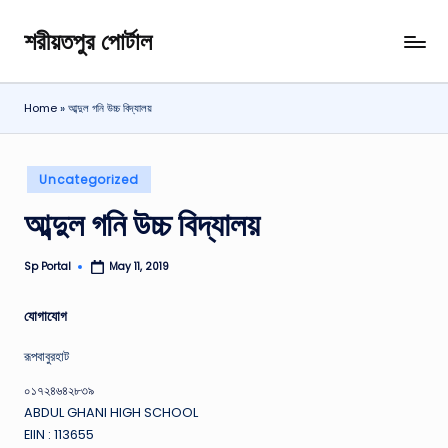
শরীয়তপুর পোর্টাল
Skip
শরীয়তপুর
to
জেলা
content
বিষয়ক
Home
»
আব্দুল গনি উচ্চ বিদ্যালয়
অনলাইন
তথ্য
পোর্টাল
Posted
Uncategorized
in
আব্দুল গনি উচ্চ বিদ্যালয়
Sp Portal
May 11, 2019
Posted
by
যোগাযোগ
রূপবাবুরহাট
০১৭২৪৬৪২৮৩৯
ABDUL GHANI HIGH SCHOOL
EIIN : 113655