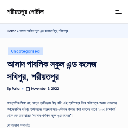
শরীয়তপুর পোর্টাল
Skip
শরীয়তপুর
to
জেলা
content
বিষয়ক
Home
»
আসাদ পাবলিক স্কুল এন্ড কলেজসখিপুর, শরীয়তপুর
অনলাইন
তথ্য
পোর্টাল
Posted
Uncategorized
in
আসাদ পাবলিক স্কুল এন্ড কলেজ
সখিপুর, শরীয়তপুর
Sp Portal
November 9, 2022
Posted
by
গতানুগতিক শিক্ষা নয়, আসুন ব্যতিক্রম কিছু করি” এই প্রতিপাদ্য নিয়ে শরীয়তপুর জেলার ভেদরগঞ্জ
উপজেলাধীন সখিপুর ইউনিয়নের আনন্দ বাজার-স্টেশন বাজার পাকা সড়কের পাশে ২০২৩ শিক্ষাবর্ষ
থেকে শুরু হতে যাচ্ছে “আসাদ পাবলিক স্কুল এন্ড কলেজ”।
যোগাযোগ: সভাপতি,