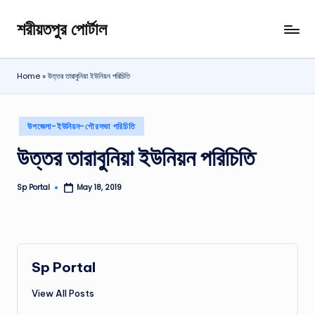
শরীয়তপুর পোর্টাল
Skip
শরীয়তপুর
to
জেলা
content
বিষয়ক
Home
»
উত্তর তারাবুনিয়া ইউনিয়ন পরিচিতি
অনলাইন
তথ্য
পোর্টাল
Posted
উপজেলা-ইউনিয়ন-পৌরসভা পরিচিতি
in
উত্তর তারাবুনিয়া ইউনিয়ন পরিচিতি
Sp Portal
May 18, 2019
Posted
by
Sp Portal
View All Posts