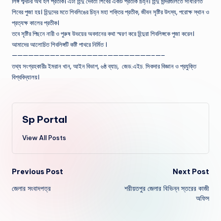
লিঙ্গ শব্দটির অর্থ হল প্রতীক। এটা হিন্দু দেবতা শিবের একটি প্রতীক চিহ্ন। হিন্দু মন্দিরগুলিতে সাধারণত
শিবের পুজা হয়। হিন্দুদের মতে শিবলিঙের চিহ্ন মহা শক্তির প্রতীক, জীবন সৃষ্টির উৎস্য, পরোক্ষ স্থান ও
প্রত্যক্ষ কালের প্রতীক।
তবে সৃষ্টির পিছনে নারী ও পুরুষ উভয়ের অবদানের কথা স্মরণ করে হিন্দুরা শিবলিঙ্গকে পুজা করেন।
আমাদের আলোচিত শিবলিঙ্গটি কষ্টি পাথরে নির্মিত ।
————————–
————————–
————————–
—–
তথ্য সংগ্রহকারীঃ ইমরান খান, আইন বিভাগ, ৬ষ্ঠ ব্যাচ, জেড.এইচ. সিকদার বিজ্ঞান ও প্রযুক্তি
বিশ্ববিদ্যালয়।
Sp Portal
View All Posts
Post
Previous Post
Next Post
জেলার সংবাদপত্র
শরীয়তপুর জেলার বিভিন্ন স্তরের কাজী
navigation
অফিস