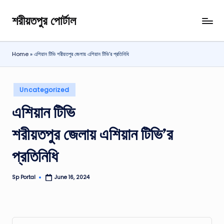
শরীয়তপুর পোর্টাল
Skip
শরীয়তপুর
to
জেলা
content
বিষয়ক
Home
»
এশিয়ান টিভি শরীয়তপুর জেলায় এশিয়ান টিভি’র প্রতিনিধি
অনলাইন
তথ্য
পোর্টাল
Posted
Uncategorized
in
এশিয়ান টিভি
শরীয়তপুর জেলায় এশিয়ান টিভি’র
প্রতিনিধি
Sp Portal
June 16, 2024
Posted
by