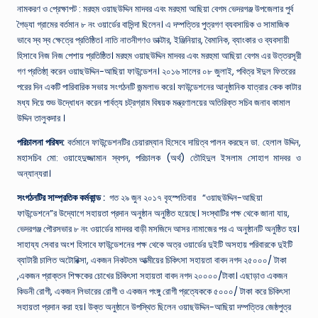
নামকরণ ও প্রেক্ষাপট : মরহুম ওয়াছউদ্দিন মাদবর এবং মরহুমা আছিয়া বেগম ভেদরগঞ্জ উপজেলার পুর্ব
গৈড্যা গ্রামের বর্তমান ৮ নং ওয়ার্ডের বাসিন্দা ছিলেন। এ দম্পত্তির পুত্রগণ ব্যবসায়িক ও সামাজিক
ভাবে স্ব স্ব ক্ষেত্রে প্রতিষ্ঠিত। নাতি নাতনীগণও ডাক্টার, ইঞ্জিনিয়ার, বৈমানিক, ব্যাংকার ও ব্যবসায়ী
হিসাবে নিজ নিজ পেশায় প্রতিষ্ঠিত। মরহুম ওয়াছউদ্দিন মাদবর এবং মরহুমা আছিয়া বেগম এর উত্তরসূরী
গণ প্রতিষ্ঠা্ করেন ওয়াছউদ্দিন-আছিয়া ফাউন্ডেশন। ২০১৬ সালের ০৮ জুলাই, পবিত্র ঈদুল ফিতরের
পরের দিন একটি পারিবারিক সভায় সংগঠনটি জন্মলাভ করে। ফাউন্ডেশনের আনুষ্ঠানিক যাত্রার কেক কাটার
মধ্য দিয়ে শুভ উদ্ধোধন করেন পার্বত্য চট্রগ্রাম বিষয়ক মন্ত্রণালয়ের অতিরিক্ত সচিব জনাব কামাল
উদ্দিন তালুকদার ।
পরিচালনা পরিষদ:
বর্তমানে ফাউন্ডেশনটির চেয়ারম্যান হিসেবে দায়িত্ব পালন করছেন ডা. হেলাল উদ্দিন,
মহাসচিব মো: ওয়াহেদুজ্জামান স্বপন, পরিচালক (অর্থ) তৌহিদুল ইসলাম সোহাগ মাদবর ও
অন্যান্যরা।
সংগঠনটির সাম্প্রতিক কর্মকান্ড :
গত ২৯ জুন ২০১৭ বৃহস্পতিবার “ওয়াছউদ্দিন-আছিয়া
ফাউন্ডেশনে”র উদ্যোগে সহায়তা প্রদান অনুষ্ঠান অনুষ্ঠিত হয়েছে। সংস্থাটির পক্ষ থেকে জানা যায়,
ভেদরগঞ্জ পৌরসভার ৮ নং ওয়ার্ডের মাদবর বাড়ী মসজিদে আসর নামাজের পর এ অনুষ্ঠানটি অনুষ্ঠিত হয়।
সাহায্য সেবার অংশ হিসাবে ফাউন্ডেশনের পক্ষ থেকে অত্র ওয়ার্ডের দুইটি অসহায় পরিবারকে দুইটি
ব্যাটারী চালিত অটোরিক্সা, একজন নিকটতম আত্মীয়ের চিকিৎসা সহায়তা বাবদ নগদ ২৫০০০/ টাকা
,একজন প্রাক্তন শিক্ষকের চোখের চিকিৎসা সহায়তা বাবদ নগদ ২০০০০/টাকা। এছাড়াও একজন
কিডনী রোগী, একজন লিভারের রোগী ও একজন পংঙ্গু রোগী প্রত্যেককে ৫০০০/ টাকা করে চিকিৎসা
সহায়তা প্রদান করা হয়। উক্ত অনুষ্ঠানে উপস্থিত ছিলেন ওয়াছউদ্দিন-আছিয়া দম্পত্তির জেষ্ঠপুত্র