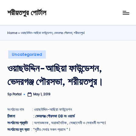
শরীয়তপুর পোর্টাল
Skip
শরীয়তপুর
to
জেলা
content
বিষয়ক
Home
»
ওয়াছউদ্দিন-আছিয়া ফাউন্ডেশন, ভেদরগঞ্জ পৌরসভা, শরীয়তপুর।
অনলাইন
তথ্য
পোর্টাল
Posted
Uncategorized
in
ওয়াছউদ্দিন-আছিয়া ফাউন্ডেশন,
ভেদরগঞ্জ পৌরসভা, শরীয়তপুর।
Sp Portal
May 1, 2019
Posted
by
সংগঠনের নাম : ওয়াছউদ্দিন-আছিয়া ফাউন্ডেশন
ঠিকানা : ভেদরগঞ্জ পৌরসভা 08 নং ওয়ার্ড
সংগঠনের প্রকৃতি :
অলাভজনক , অরাজনৈতিক , সেচ্ছাসেবী ও সেবাধর্মী সংস্হা।
সংগঠনের মুল ব্রত
: “সৃষ্টির সেবায় সকল প্রয়াস ” ।