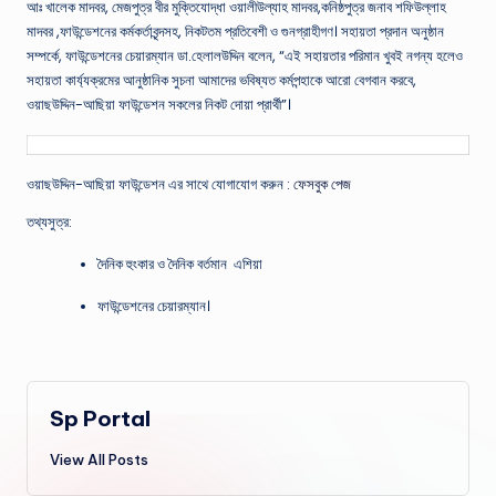
আঃ খালেক মাদবর, মেজপুত্র বীর মুক্তিযোদ্ধা ওয়ালীউল্যাহ মাদবর,কনিষ্ঠপুত্র জনাব শফিউল্লাহ
মাদবর ,ফাউন্ডেশনের কর্মকর্তাবৃন্দসহ, নিকটতম প্রতিবেশী ও গুনগ্রাহীগণ। সহায়তা প্রদান অনুষ্ঠান
সম্পর্কে, ফাউন্ডেশনের চেয়ারম্যান ডা.হেলালউদ্দিন বলেন, “এই সহায়তার পরিমান খুবই নগন্য হলেও
সহায়তা কার্য্যক্রমের আনুষ্ঠানিক সুচনা আমাদের ভবিষ্যত কর্মপন্হাকে আরো বেগবান করবে,
ওয়াছউদ্দিন-আছিয়া ফাউন্ডেশন সকলের নিকট দোয়া প্রার্থী”।
ওয়াছউদ্দিন-আছিয়া ফাউন্ডেশন এর সাথে যোগাযোগ করুন :
ফেসবুক পেজ
তথ্যসুত্র:
দৈনিক হুংকার ও দৈনিক বর্তমান এশিয়া
ফাউন্ডেশনের চেয়ারম্যান।
Sp Portal
View All Posts