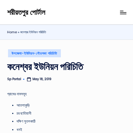
শরীয়তপুর পোর্টাল
Skip
শরীয়তপুর
to
জেলা
content
বিষয়ক
Home
»
কনেশ্বর ইউনিয়ন পরিচিতি
অনলাইন
তথ্য
পোর্টাল
Posted
উপজেলা-ইউনিয়ন-পৌরসভা পরিচিতি
in
কনেশ্বর ইউনিয়ন পরিচিতি
Sp Portal
May 18, 2019
Posted
by
গ্রামের নামসমুহ
আতলাকুড়ি
চর ছাতিয়ানী
দক্ষিণ সুতলকাঠি
ধনই