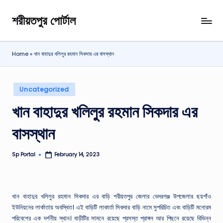
শরীয়তপুর পোর্টাল
Skip
শরীয়তপুর
to
জেলা
content
বিষয়ক
Home
»
খান বাহাদুর খলিলুর রহমান সিকদার এর বাসস্থান
অনলাইন
তথ্য
পোর্টাল
Posted
Uncategorized
in
খান বাহাদুর খলিলুর রহমান সিকদার এর
বাসস্থান
Sp Portal
February 14, 2023
Posted
by
খান বাহাদুর খলিলুর রহমান সিকদার এর বাড়ি শরীয়তপুর জেলার ভেদরগঞ্জ উপজেলার ছয়গাঁও
ইউনিয়নের লার্কাতায় অবস্থিত। এই বাড়িটি লাকার্তা সিকদার বাড়ি নামে সুপরিচিত এবং বাড়িটি মনোরম
পরিবেশের এক দর্শনীয় স্থান। বাড়ীটির সামনে রয়েছে প্রসস্ত প্রাঙ্গন আর পিছনে রয়েছে বিভিন্ন