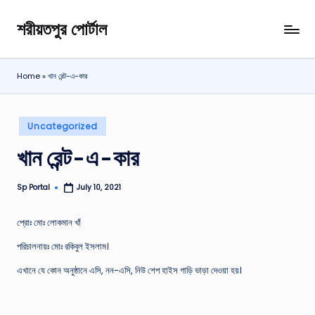
শরীয়তপুর পোর্টাল
Skip
শরীয়তপুর
to
জেলা
content
বিষয়ক
Home
»
খান রেন্ট-এ-কার
অনলাইন
তথ্য
পোর্টাল
Posted
Uncategorized
in
খান রেন্ট-এ-কার
Sp Portal
July 10, 2021
Posted
by
প্রােঃ মােঃ লােকমান খাঁ
পরিচালনায়ঃ মােঃ রকিবুল ইসলাম।
এখানে যে কোন অনুষ্ঠানে এসি, নন-এসি, নিউ শেপ হাইস গাড়ি ভাড়া দেওয়া হয়।