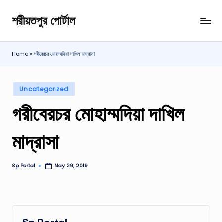
শরীয়তপুর পোর্টাল
Skip
শরীয়তপুর
to
জেলা
content
বিষয়ক
Home
»
গরীবেরচর মোহাম্মদিয়া দাখিল মাদ্রাসা
অনলাইন
তথ্য
পোর্টাল
Posted
Uncategorized
in
গরীবেরচর মোহাম্মদিয়া দাখিল
মাদ্রাসা
Sp Portal
May 29, 2019
Posted
by