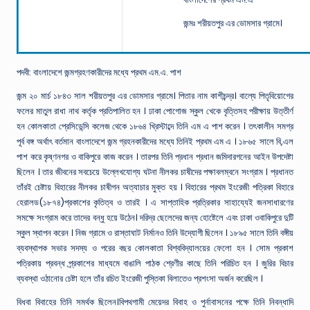
জন্মঃ শরীয়তপুর এর ডোমসার গ্রামে।
পদবী: বাংলাদেশে জন্মগ্রহণকারীদের মধ্যে প্রথম এম.এ. পাশ
জন্ম ২০ মার্চ ১৮৪৩ সাল শরীয়তপুর এর ডোমসার গ্রামে। পিতার নাম কাশীচন্দ্র। বাল্যে পিতৃবিয়োগের
ফলের মাতুল রাধা নাথ কর্তৃক প্রতিপালিত হন । ঢাকা পোগোজ স্কুল খেকে বৃত্তিসহ পরীক্ষায় উত্তীর্ণ
হন কোলকাতা প্রেসিডেন্সি কলেজ থেকে ১৮৬৪ খ্রিস্টাব্দে তিনি এম এ পাশ করেন । তৎকালীন সমগ্র
পূর্ব বঙ্গ অর্থাৎ বর্তমান বাংলাদেশে জন্ম গ্রহনকারীদের মধ্যে তিনিই প্রথম এম এ । ১৮৬৫ সালে বি,এল
পাশ করে কৃষ্ণনগর ও বাকিপুরে কাজ করেন । তারপর তিনি প্রধান প্রধান জমিদারগনের আইন উপদেষ্টা
ছিলেন । তার জীবনের সবচেয়ে উল্লেখযোগ্য ঘটনা নীলকর চাষীদের পক্ষাবলম্বনে সংগ্রাম । প্রধানত
তাঁরই চেষ্টায় বিহারের নীলকর চাষীগন অত্যাচার মুক্ত হয় । বিহারের প্রথম ইংরেজী পত্রিকা বিহারে
হেরালড(১৮৭৪)প্রকাশের কৃতিত্ব ও তারই । এ সাপ্তাহিক প্রত্রিকার সাহায্যেই জনসাধারণের
সমক্ষে সংগ্রাম করে তাদের বন্ধু হয়ে উঠেন। দরিদ্র ছেলেদের জন্য হোষ্টেলে এবং ঢাকা ওবাকিপুরে দুটি
স্কুল স্থাপন করেন । নিজ গ্রামে ও রাস্তাঘাট নির্মানও তিনি উদ্যোগী ছিলেন । ১৮৯৫ সালে তিনি বঙ্গীয়
ব্যবস্থাপক সভার সদস্য ও পরের বছর কোলকাতা বিশ্ববিদ্যালয়ের ফেলো হন । সোম প্রকাশ
পত্রিকায় প্রবন্ধ প্র্রকাশের মাধ্যমে বাঙালি পাঠক শ্রেণীর কাছে তিনি পরিচিত হন । জুরির বিচার
ব্যবস্থা ওঠানোর চেষ্টা হলে তাঁর রচিত ইংরেজী পুস্তিকা বিলাতেও প্রশংসা অর্জন করেছিল ।
বিধবা বিবাহের তিনি সমর্থক ছিলেন।বিপথগামী মেয়েদর বিবাহ ও পুর্নাবাসনের পক্ষে তিনি নিবন্ধাদি