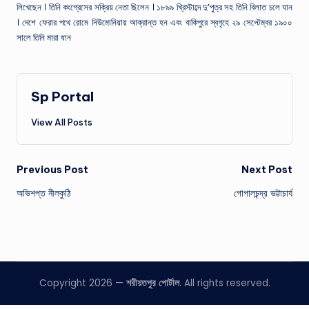
লিখেছেন । তিনি কংগ্রেসের সক্রিয় নেতা ছিলেন । ১৮৯৯ খ্রিস্টাব্দে দু’পুত্র সহ তিনি বিলাত চলে যান
। দেশে ফেরার পথে রোমে নিউমোনিয়ায় আক্রান্ত হন এবং বাকিপুরে স্বগৃহে ২৯ সেপ্টেম্বর ১৯০০
সালে তিনি মারা যান
Sp Portal
View All Posts
Post
Previous Post
Next Post
অভিশপ্ত নীলকুঠি
গোপালচন্দ্র ভট্টাচার্য
navigation
Copyright 2026 —
শরীয়তপুর পোর্টাল
. All rights reserved.