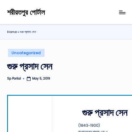
শরীয়তপুর পোর্টাল
Skip
শরীয়তপুর
to
জেলা
content
বিষয়ক
Home
»
গুরু প্রসাদ সেন
অনলাইন
তথ্য
পোর্টাল
Posted
Uncategorized
in
গুরু প্রসাদ সেন
Sp Portal
May 5, 2019
Posted
by
গুরু প্রসাদ সেন
(1843-1900)
বাংলাদেশের প্রথম এম.এ