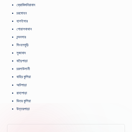
ক্রোকিমনিরাবাদ
চরমোহন
হালইসার
গোয়ালবাথান
নন্দনসার
সিংহলমুড়ি
সুজাবাদ
বাড়ৈপাড়া
চরলাউলানী
বাহির কুশিয়া
আটপাড়া
রাহাপাড়া
ভিতর কুশিয়া
উত্তরপাড়া