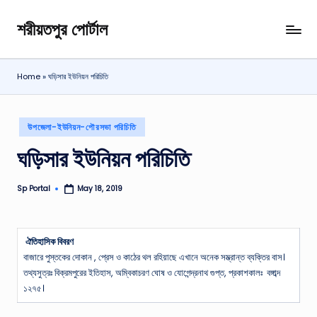
শরীয়তপুর পোর্টাল
Skip
শরীয়তপুর
to
জেলা
content
বিষয়ক
Home
»
ঘড়িসার ইউনিয়ন পরিচিতি
অনলাইন
তথ্য
পোর্টাল
Posted
উপজেলা-ইউনিয়ন-পৌরসভা পরিচিতি
in
ঘড়িসার ইউনিয়ন পরিচিতি
Sp Portal
May 18, 2019
Posted
by
ঐতিহাসিক বিবরণ
বাজারে পুস্তকের দোকান , প্রেস ও কাঠের থল রহিয়াছে এখানে অনেক সম্ভ্রান্ত ব্যক্তির বাস।
তথ্যসুত্রঃ বিক্রমপুরের ইতিহাস, অম্বিকাচরণ ঘোষ ও যোগেন্দ্রনাথ গুপ্ত, প্রকাশকালঃ বঙ্গাব্দ
১২৭৫।