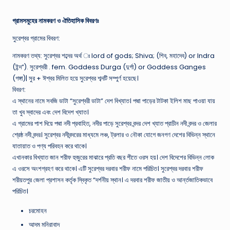
গ্রামসমুহের নামকরণ ও ঐতিহাসিক বিবরণঃ
সুরেশ্বর গ্রামের বিবরণ:
নামকরণ তথ্য: সুরেশ্বর শব্দের অর্থ ঃ lord of gods; Shiva; (শিব, মহাদেব) or Indra
(ইন্দ”). সুরেশ্বরী . fem. Goddess Durga (দুর্গা) or Goddess Ganges
(গঙ্গা)| সুর + ঈশ্বর মিলিত হয়ে সুরেশ্বর শব্দটি সম্পুর্ণ হয়েছে।
বিবরণ:
এ স্থানের নামে সবজি ডাটা “সুরেশ্বরী ডাটা” দেশ বিখ্যাত। পদ্মা পাড়ের টাটকা ইলিশ মাছ পাওয়া যায়
তা খুব স্বাদের এবং দেশ বিদেশ খ্যাত।
এ গ্রামের পাশ দিয়ে পদ্মা নদী প্রবাহিত, নদীর পাড়ে সুরেশ্বর বন্দর দেশ খ্যাত প্রাচীন নদী বন্দর ও জেলার
শ্রেষ্ঠ নদী বন্দর। সুরেশ্বর নদীবন্দরের মাধ্যমে লঞ্চ, ট্রলার ও নৌকা যোগে জনগণ দেশের বিভিন্ন স্থানে
যাতায়াত ও পণ্য পরিবহন করে থাকে।
এখানকার বিখ্যাত জান শরীফ হুজুরের মাঝারে প্রতি বছর শীতে ওরস হয়। দেশ বিদেশের বিভিন্ন লোক
এ ওরসে অংশগ্রহণ করে থাকে। এটি সুরেশ্বর দরবার শরীফ নামে পরিচিত। সুরেশ্বর দরবার শরীফ
শরীয়তপুর জেলা প্রশাসন কর্তৃক স্বিকৃত “দর্শনীয় স্থান। এ দরবার শরীফ জাতীয় ও আর্ন্তজাতিকভাবে
পরিচিত।
চরমোহন
আদম মনিরাবাদ