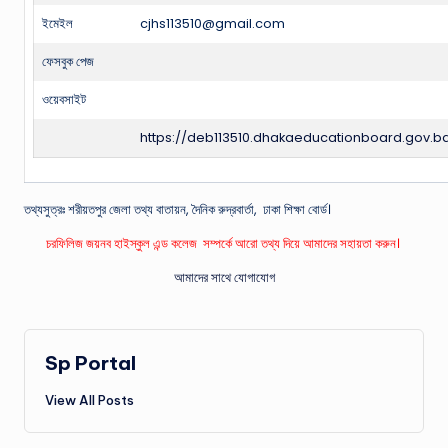
ইমেইল
cjhs113510@gmail.com
ফেসবুক পেজ
ওয়েবসাইট
https://deb113510.dhakaeducationboard.gov.b
তথ্যসুত্রঃ শরীয়তপুর জেলা তথ্য বাতায়ন, দৈনিক রুদ্রবার্তা, ঢাকা শিক্ষা বোর্ড।
চরফিলিজ জয়নব হাইস্কুল এন্ড কলেজ সম্পর্কে আরো তথ্য দিয়ে আমাদের সহায়তা করুন।
আমাদের সাথে যোগাযোগ
Sp Portal
View All Posts