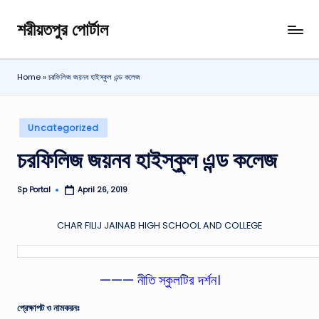
শরীয়তপুর পোর্টাল
Skip
শরীয়তপুর
to
জেলা
content
বিষয়ক
Home
»
চরফিলিজ জয়নব হাইস্কুল এন্ড কলেজ
অনলাইন
তথ্য
পোর্টাল
Posted
Uncategorized
in
চরফিলিজ জয়নব হাইস্কুল এন্ড কলেজ
Sp Portal
April 26, 2019
Posted
by
CHAR FILIJ JAINAB HIGH SCHOOL AND COLLEGE
——— নীতি স্কুলটির দর্শন।
প্রেক্ষাপট ও নামকরনঃ