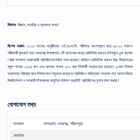
বিভাগঃ
বিজ্ঞান, মানবিক ও ব্যবসায় শাখা।
বিশেষ অর্জন:
২০১৮ সালের অনুষ্ঠিতব্য এই.চএস.সি. পরীক্ষায় অংশগ্রহণ করে ৬৮.১২ শতাংশ
পরীক্ষার্থী কৃতকার্য হয়। ভেদরগঞ্জ উপজেলার ৭টি কলেজের মধ্যে চরফিলিজ জয়নব হাইস্কুল এন্ড কলেজ
শ্রেষ্ঠ ফলাফল অর্জনকারী প্রতিষ্ঠানের মর্যাদা লাভ করেছে। বর্তমানে চরফিলিজ জয়নব উচ্চ বিদ্যালয়ের
স্কুল শাখায় ১৩২৯ জন এবং কলেজ শাখায় ২৫০ জন শিক্ষার্থী অধ্যয়ণরত রয়েছে। ২৮জন শিক্ষক
অক্লান্ত পরিশ্রম করে শিক্ষার মান সমুন্নত রাখছেন। প্রতিষ্ঠানে দায়িত্বরত অধ্যক্ষ শাহ আলম মিয়ার
দিকনির্দেশনা ও সহকারী শিক্ষকদের আধুনিক পাঠদান পদ্ধতিই প্রতিষ্ঠানের সুনাম রক্ষা করছে।
যোগাযোগ তথ্য
অবস্থান
বালারহাট, ভেদরগঞ্জ, শরীয়তপুর।
মোবাইল