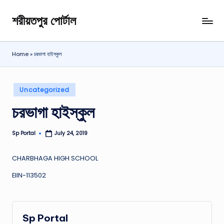
শরীয়তপুর পোর্টাল
Skip
শরীয়তপুর
to
জেলা
content
বিষয়ক
Home
»
চরভাগা হাইস্কুল
অনলাইন
তথ্য
পোর্টাল
Posted
Uncategorized
in
চরভাগা হাইস্কুল
Sp Portal
July 24, 2019
Posted
by
CHARBHAGA HIGH SCHOOL
EIIN-113502
Sp Portal