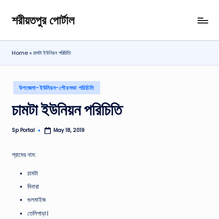
শরীয়তপুর পোর্টাল
Skip
শরীয়তপুর
to
জেলা
content
বিষয়ক
Home
»
চামটা ইউনিয়ন পরিচিতি
অনলাইন
তথ্য
পোর্টাল
Posted
উপজেলা-ইউনিয়ন-পৌরসভা পরিচিতি
in
চামটা ইউনিয়ন পরিচিতি
Sp Portal
May 18, 2019
Posted
by
গ্রামের নাম:
চামটা
দিনারা
গুলমাইজ
তেলিপাড়া।