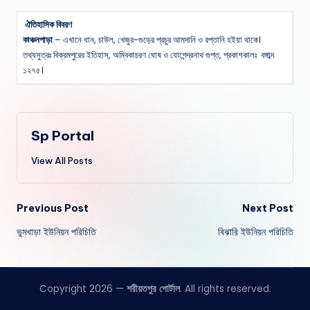
ঐতিহাসিক বিবরণ
কাঞ্চনপাড়া
– এখানে ধান, চাউল, খেজুর-গুড়ের প্রচুর আমদানি ও রপ্তানি হইয়া থাকে।
তথ্যসুত্রঃ বিক্রমপুরের ইতিহাস, অম্বিকাচরণ ঘোষ ও যোগেন্দ্রনাথ গুপ্ত, প্রকাশকালঃ বঙ্গাব্দ
১২৭৫।
Sp Portal
View All Posts
Post
Previous Post
Next Post
ভুমখাড়া ইউনিয়ন পরিচিতি
বিঝারি ইউনিয়ন পরিচিতি
navigation
Copyright 2026 —
শরীয়তপুর পোর্টাল
. All rights reserved.