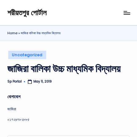
শরীয়তপুর পোর্টাল
Skip
শরীয়তপুর
to
জেলা
content
বিষয়ক
Home
»
জাজিরা বালিকা উচ্চ মাধ্যমিক বিদ্যালয়
অনলাইন
তথ্য
পোর্টাল
Posted
Uncategorized
in
জাজিরা বালিকা উচ্চ মাধ্যমিক বিদ্যালয়
Sp Portal
May 11, 2019
Posted
by
যোগাযোগ
জাজিরা
০১৭২৬৭৮২৮৮৫