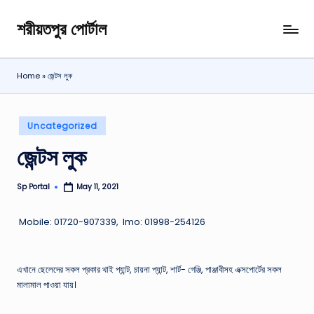
শরীয়তপুর পোর্টাল
Skip
শরীয়তপুর
to
জেলা
content
বিষয়ক
Home
»
জেন্টস লুক
অনলাইন
তথ্য
পোর্টাল
Posted
Uncategorized
in
জেন্টস লুক
Sp Portal
May 11, 2021
Posted
by
Mobile: 01720-907339, Imo: 01998-254126
এখানে ছেলেদের সকল প্রকার থাই প্যান্ট, চায়না প্যান্ট, শার্ট- গেঞ্জি, পাঞ্জাবীসহ এক্সপাের্টের সকল
মালামাল পাওয়া যায়।