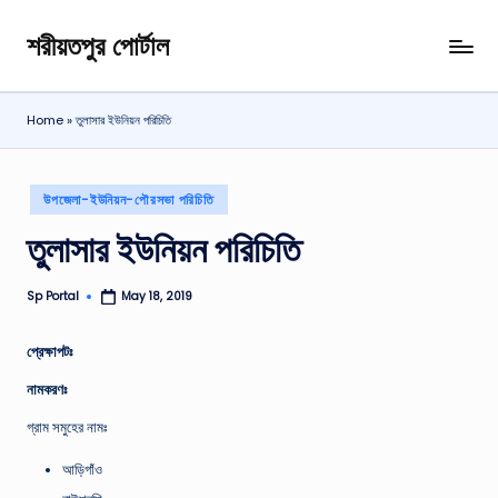
শরীয়তপুর পোর্টাল
Skip
শরীয়তপুর
to
জেলা
content
বিষয়ক
Home
»
তুলাসার ইউনিয়ন পরিচিতি
অনলাইন
তথ্য
পোর্টাল
Posted
উপজেলা-ইউনিয়ন-পৌরসভা পরিচিতি
in
তুলাসার ইউনিয়ন পরিচিতি
Sp Portal
May 18, 2019
Posted
by
প্রেক্ষাপটঃ
নামকরণঃ
গ্রাম সমুহের নামঃ
আড়িগাঁও