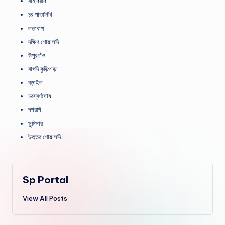
বাইশরশি
চর পাতানিধি
লতাবাগ
দক্ষিণ গোয়ালদি
উপুরগাঁও
বাগদি কুড়িপাড়া
বড়াইল
চরস্বর্ণঘোষ
দশরশি
সুন্দিসার
উত্তর গোয়ালদি।
Sp Portal
View All Posts