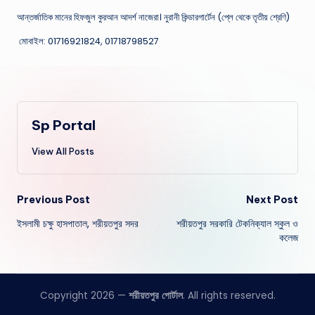
আন্তর্জাতিক মানের হিফজুল কুরআন আদর্শ নাজেরা। নুরানী কিন্ডারগার্টেন (প্লে থেকে তৃতীয় শ্রেণি)
মোবাইল: 01716921824, 01718798527
Sp Portal
View All Posts
Post
Previous Post
Next Post
ইসলামী চক্ষু হাসপাতাল, শরীয়তপুর সদর
শরীয়তপুর সরকারি টেকনিক্যাল স্কুল ও
navigation
কলেজ
Copyright 2026 —
শরীয়তপুর পোর্টাল
. All rights reserved.