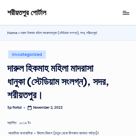
শরীয়তপুর পোর্টাল
Skip
শরীয়তপুর
to
জেলা
content
বিষয়ক
Home
»
দারুল হিকমাহ মহিলা মাদরাসাধানুকা (স্টেডিয়াম সংলগ্ন), সদর, শরীয়তপুর।
অনলাইন
তথ্য
পোর্টাল
Posted
Uncategorized
in
দারুল হিকমাহ মহিলা মাদরাসা
ধানুকা (স্টেডিয়াম সংলগ্ন), সদর,
শরীয়তপুর।
Sp Portal
November 2, 2022
Posted
by
স্থাপিত : ২০১৯ ইং
আবাসিক অনাবাসিক – কিতাব বিভাগ (চতুথ থেকে মিশকাত জামাত পর্যন্ত)।