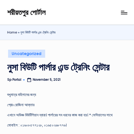
শরীয়তপুর পোর্টাল
Skip
শরীয়তপুর
to
জেলা
content
বিষয়ক
Home
»
নুসা বিউটি পার্লার এন্ড ট্রেনিং সেন্টার
অনলাইন
তথ্য
পোর্টাল
Posted
Uncategorized
in
নুসা বিউটি পার্লার এন্ড ট্রেনিং সেন্টার
Sp Portal
November 5, 2021
Posted
by
শুধুমাত্র মহিলাদের জন্য
প্রোঃ রোজিনা আক্তার
এখানে অভিজ্ঞ বিউটিশিয়ান দ্বারা। পার্লারের সব ধরনের কাজ করা হয়। * ফেসিয়ালের সাথে
মােবাইল : ০১৬০৮৫৭৭১২৮, ০১৬৫০২৬৮৭৭৬।