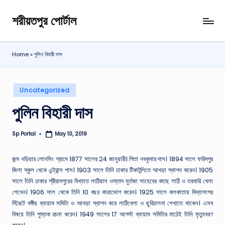
শরীয়তপুর পোর্টাল
Skip
শরীয়তপুর
to
জেলা
content
বিষয়ক
Home
»
পুলিন বিহারী দাস
অনলাইন
তথ্য
পোর্টাল
Posted
Uncategorized
in
পুলিন বিহারী দাস
Sp Portal
May 10, 2019
Posted
by
জন্ম নড়িয়ার লোনসিং গ্রামে 1877 সালের 24 জানুয়ারী। পিতা নবকুমার দাস। 1894 সালে ফরিদপুর
জিলা স্কুল থেকে এন্ট্রান্স পাস। 1903 সালে তিনি ঢাকার টিকাটুলিতে আখড়া স্থাপন করেন। 1905
সালে তিনি ঢাকার শ্রীরামপুরের বিখ্যাত লাঠিয়াল ওস্তাদ মুর্তজা সাহেবের কাছে লাঠি ও তরবারি খেলা
শেখেন। 1906 সাল থেকে তিনি 10 বছর কারাভোগ করেন। 1925 সালে কলকাতায় বিদ্যাসাগর
স্ট্রিটে বঙ্গীয় ব্যায়াম সমিতি ও আখড়া স্থাপন করে লাঠিখেলা ও ছুরিচালনা শেখাতে থাকেন। এসব
বিষয়ে তিনি পুস্তক রচনা করেন। 1949 সালের 17 আগস্ট ব্যায়াম সমিতির মাঠেই তিনি মৃত্যুবরণ