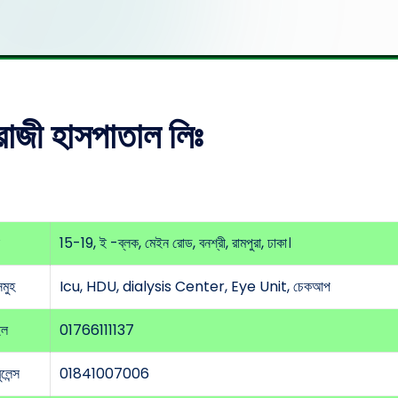
াজী হাসপাতাল লিঃ
15-19, ই -ব্লক, মেইন রোড, বনশ্রী, রামপুরা, ঢাকা।
সমুহ
Icu, HDU, dialysis Center, Eye Unit, চেকআপ
ইল
01766111137
ুলেন্স
01841007006