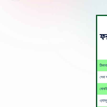
by
ফর
ঠিকানা
সেবা 
মোবা
এ্যাম্ব