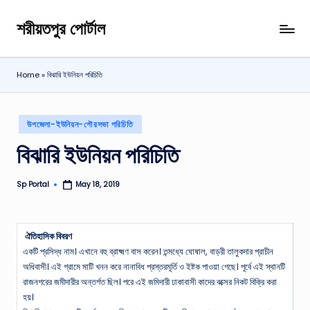
শরীয়তপুর পোর্টাল
Skip
শরীয়তপুর
to
জেলা
content
বিষয়ক
Home
»
বিঝারি ইউনিয়ন পরিচিতি
অনলাইন
তথ্য
পোর্টাল
Posted
উপজেলা-ইউনিয়ন-পৌরসভা পরিচিতি
in
বিঝারি ইউনিয়ন পরিচিতি
Sp Portal
May 18, 2019
Posted
by
ঐতিহাসিক বিবরণ
একটি প্রসিদ্ধ নাম। এখানে বহু ব্রাক্ষ্মণ বাস করেন। তন্মধ্যে ঘোষাল, বাড়রী তালুকদার প্রাচীন
অধিবাসী। এই গ্রামে মাটি খনন করে নানাবিধ প্রস্তরমূর্তি ও ইষ্টক পাওয়া গেছে। পূর্বে এই স্থানটি
রাজনগরের জমীদারীর অন্তর্গত ছিল। পরে এই জমিদারী ঢাকাবাসী কাদের বক্সের নিকট বিক্রি করা
হয়।