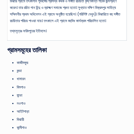
বিঝারি গ্রামে তৎকালীন পূর্ববঙ্গের প্রসিদ্ধ কথক ও সঙ্গীত রচয়িতা কৃষ্ণকান্ত পাঠক জন্মগ্রহণ
করেন। তার রচিত গান হিন্দু ও ব্রাক্ষ্মণ সমাজে শ্রুত হতো। সুখ্যাত দক্ষিণ বিক্রমপুর সাহিত্য
সম্মিলনীর প্রথম অধিবেশন এই গ্রামে অনুষ্ঠিত হয়েছিল। (পরিশিষ্ট দেখুন)। বিঝারিতে বহু সঙ্গীত
রচয়িতার পরিচয় পাওয়া যায়। তৎকালে এই গ্রামে বহুবিধ কার্যক্রম পরিচালিত হতো।
তথ্যসুত্রঃ ফরিদপুরের ইতিহাস।
গ্রামসমূহের তালিকা
কাজীশুকুর
কন্ডা
ধামারন
বিশুগাও
মান্ডা
নওগাও
আইটপাড়া
বিঝারী
কান্দীগাও