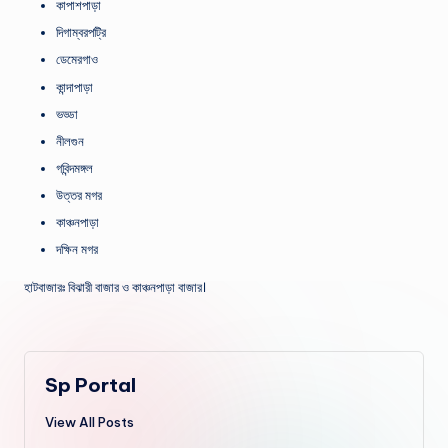
কাপাশপাড়া
দিগাম্বরপট্রি
ডেমেরগাও
কান্দাপাড়া
ভড্ডা
নীলগুন
গবিন্দমঙ্গল
উত্তর মগর
কাঞ্চনপাড়া
দক্ষিন মগর
হাটবাজারঃ বিঝারী বাজার ও কাঞ্চনপাড়া বাজার।
Sp Portal
View All Posts