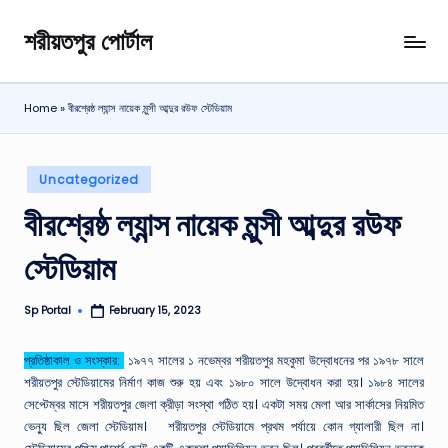
শরীয়তপুর পোর্টাল
Skip
শরীয়তপুর
to
জেলা
content
বিষয়ক
Home
»
বীরশ্রেষ্ঠ ল্যান্স নায়েক মুন্সী আব্দুর রউফ স্টেডিয়াম
অনলাইন
তথ্য
পোর্টাল
Posted
Uncategorized
in
বীরশ্রেষ্ঠ ল্যান্স নায়েক মুন্সী আব্দুর রউফ
স্টেডিয়াম
Sp Portal
February 15, 2023
Posted
by
প্রতিষ্ঠাকাল ও সংস্কার:
১৯৭৭ সালের ১ নভেম্বর শরীয়তপুর মহকুমা উদ্বোধনের পর ১৯৭৮ সালে
শরীয়তপুর স্টেডিয়ামের নির্মাণ কাজ শুরু হয় এবং ১৯৮০ সালে উদ্বোধন করা হয়। ১৯৮৪ সালের
সেপ্টেম্বর মাসে শরীয়তপুর জেলা ক্রীড়া সংস্থা গঠিত হয়। একটা সময় মেলা আর সার্কাসের নিয়মিত
ভেন্যু ছিল জেলা স্টেডিয়াম। শরীয়তপুর স্টেডিয়ামে প্রথম পর্যায়ে কোন গ্যালারী ছিল না।