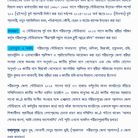
স্টেডিয়ামের পশ্চিম পার্শ্বে ছোট একটি একতলা প্যাভিলিয়ন ভবন ছিল। পরবর্তীতে প্যাভিলিয়ন ভবনকে
দ্বিতল ভবনে রূপান্তরিত করা হয়। ১৯৯১- ১৯৯৫ সালে শরীয়তপুর স্টেডিয়ামের উত্তর-পশ্চিম পার্শ্বে
২০০ (দুইশত) ফুট গ্যালারী নির্মাণ করা হয়। সর্বশেষ ২০১৪-২০১৫ অর্থ বছরে ৩০০ (তিনশত) ফুট
গ্যালারী, নতুন প্যাভিলিয়ন ভবন, •নিরাপত্তা বেষ্টনী, ড্রেন ও মাঠের ব্যাপক উন্নয়ন করা হয়।
নামকরণ:
এ স্টেডিয়ামের পূর্ব নাম ছিল শরীয়তপুর স্টেডিয়াম।
২০১৩ সালে জাতীয় ক্রীড়া পরিষদ
কর্তৃক শরীয়তপুর স্টেডিয়ামকে “বীরশ্রেষ্ট ল্যান্স নায়েক মুন্সী আব্দুর রউফ” নামকরণ করা হয়।
খেলাধুলা ও অর্জন:
শরীয়তপুর স্টেডিয়ামে সাধারণত: ফুটবল, ভলিবল, ক্রিকেট, হ্যান্ডবল, হকি,
ব্যাডমিন্টন ও এ্যাথলেটিক্স প্রশিক্ষণ ও প্রতিযোগিতার আয়োজন করা হয়। শরীয়তপুর জেলা ক্রীড়া
সংস্থা থেকে শুভংকর নাগ অনুর্ধ্ব-১৬ জাতীয় ফুটবল দলে খেলেছেন এবং মোঃ নাহিদ হোসেন
অনুর্ধ্ব-১৯ জাতীয় দলে ক্রিকেট খেলেছেন। আংগারিয়া প্রসিদ্ধ নাগ ক্রীড়া পরিবারের সন্তান জনাব
টুটুল কুমার নাগ আবাহনী, ঊষা ক্রীড়া চক্র ও জাতীয় হকি দলের বিখ্যাত খেলোয়াড় ছিলেন।
শরীয়তপুর জেলা স্টেডিয়ামে ২০১৫ সালের মার্চে ৩৭ হাজার বর্গফুটের মানব মানচিত্রে দাঁড়িয়ে
সম্মিলিতভাবে জাতীয় সংগীত ধ্বনিত হয়েছিল ১০ হাজার মানুষের কণ্ঠে। জাতীয় প্যারেড স্কয়ারে
লাখো কণ্ঠে জাতীয় সংগীত গাওয়ার সঙ্গে একাত্মতা ঘোষণা করে শরীয়তপুরের জেলা প্রশাসন জেলা
স্টেডিয়ামে এই কর্মসূচির আয়োজন করে। মাঠে আঁকা বাংলাদেশের মানচিত্রে একসঙ্গে স্কুল-কলেজের
শিক্ষার্থীসহ স্থানীয়রা দাঁড়িয়ে দেশপ্রেমের চেতনা ধারণ করে সম্মিলিত কণ্ঠে গাইতে থাকেন ‘আমার
সোনার বাংলা, আমি তোমায় ভালোবাসি।’ সেই স্মৃতি এখনো অমলিন শরীয়তপুরবাসীর হৃদয়ে।
তথ্যসুত্র:
ব্রান্ড বুক, সোনালী সেতুর শ্যামল ভুমি, (প্রকাশক: শরীয়তপুর জেলা প্রশাসন) ও জেলা
তথ্য বাতায়ন।