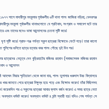
৯৭৭ সালে মাদারীপুর মহকুমার পূর্বাঞ্চলীয় ৬টি থানা পালং জাজিরা নড়িয়া, ভেদরগঞ্জ
পুর মহকুমা পূর্বাঞ্চলীয় থানাগুলোতে যে প্রতিবাদ, সংগ্রাম ও সমাবেশ ঘটে তার
রে এবং তাদের মনেও ভাষা আন্দোলনের চেতনা সৃষ্টি করে।
 সৃষ্টি করে। গ্রাম-গঞ্জ পর্যন্ত স্কুল ছাত্ররা বিক্ষোভে ফেটে পড়ে। তারা কালো
কাতে পুলিশের গুলিতে ছাত্র হত্যার খবর পালং পৌছে দুই দিন পর।
খানকার ছাত্রদের নেতৃত্ব দেন বুড়িরহাটের মজিবর রহমান (সমাজসেবক মজিবর রহমান
রতিবাদ ও আন্দোলন
্মদ মিয়ার স্মৃতিচারণ থেকে জানা যায়, পালং তুলাসার গুরুদাস উচ্চ বিদ্যালয়ে
ডের খবর জানতে পেরে ছাত্ররা বিক্ষুব্ধ হয়ে পড়ে এবং বিক্ষোভ করেন। তাঁরা মিছিলসহ
কে। কয়েকদিন পর এ স্কুলের ছাত্ররা আবার ক্লাস বর্জন করেন। এ সময় ছাত্র নেতা
বস্থান ধর্মঘট করেন। অবস্থান ধর্মঘট ৪ ঘন্টা স্থায়ী হয়। যদিও শেষ পর্যন্ত সে