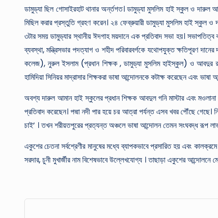
ডামুড্যা ছিল গোসাইরহাট থানার অর্ন্তগত। ডামুড্যা মুসলিম হাই স্কুল ও দারুল 
মিছিল করার প্রস্তুতি গ্রহণ করেন। ২৪ ফেব্রুয়ারী ডামুড্যা মুসলিম হাই স্কুল ও 
৩টার সময় ডামুড্যার স্থানীয় ঈদগাহ ময়দানে এক প্রতিবাদ সভা হয়। সভাপতিত্ব করেন স
ব্যবস্থা, মন্ত্রিসভার পদত্যাগ ও শহীদ পরিবারবর্গকে যথোপযুক্ত ক্ষতিপূরণ দান
কলেজ), নুরুল ইসলাম (প্রধান শিক্ষক , ডামুড্যা মুসলিম হাইস্কুল) ও আবদুর র
হামিদিয়া সিনিয়র মাদ্রাসার শিক্ষকরা ভাষা আন্দোলনকে কটাক্ষ করেছেন এবং ভাষ
অবশ্য দারুল আমান হাই স্কুলের প্রধান শিক্ষক আবদুল গনি মাস্টার এবং মওলান
প্রতিবাদ করেছেন। পদ্মা নদী পার হয়ে চর আত্রা পর্যন্ত এসব খবর পৌঁছে গেছে। নিচ
চাই’ । তখন শরীয়তপুরের প্রত্যন্ত অঞ্চলে ভাষা আন্দোলন তেমন সংঘবদ্ধ রূপ ল
একুশের চেতনা সর্বশ্রেণীর মানুষের মধ্যে ব্যাপকভাবে প্রসারিত হয় এবং কালক্রমে
সরদার, চুনী মুখার্জীর নাম বিশেষভাবে উল্লেখযোগ্য । তাছাড়া একুশের আন্দোলনে