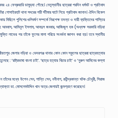
র ২৪ ফেব্রুয়ারি ডামুড্যা পৌছে। নেতৃস্থানীয় ছাত্ররা পরদিন ধর্মঘট ও প্রতিবাদ
াঁরা গোসাইরহাট থানা সদরের পট্টি স্টীমার ঘাটে গিয়ে প্রতিবাদ জানান। ঐদিন বিকেল
ায় মিছিলে পুলিশের গুলিবর্ষণ সম্পর্কে নিরপেক্ষ তদন্ত ও দায়ী ব্যক্তিদের শাস্তির
িবুল্লাহ আববাস, আমিনুল ইসলাম, আবদুল জববার, আজিজুল হক (অধ্যক্ষ সরকারি নড়িয়া
ক্তি লাভের পর তাঁকে ফুলের মালা পরিয়ে সংবর্ধনা জ্ঞাপন করা হয়। তবে স্থানীয়
ীয়তপুর জেলার নড়িয়া ও ভেদরগঞ্জ থানার কোন কোন স্কুলের ছাত্ররা ছাত্রহত্যার
ছে : ‘রাষ্ট্রভাষা বাংলা চাই’. ‘ছাত্র হত্যার বিচার চাই’ ও ‘নুরুল আমিনের কল্লা
 তাঁদের মধ্যে উপেন সেন, শান্তি সেন, ননীনাগ, রথীন্দ্রকান্ত ঘটক চৌধুরী, সিরাজ
উদ্যোক্তা ডা. মোসলেমউদ্দিন খান অত্র জেলায়ই জন্মগ্রহণ করেছেন।