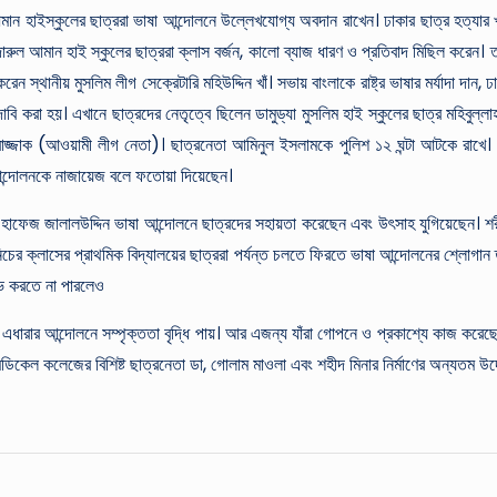
আমান হাইস্কুলের ছাত্ররা ভাষা আন্দোলনে উল্লেখযোগ্য অবদান রাখেন। ঢাকার ছাত্র হত্যার খব
দারুল আমান হাই স্কুলের ছাত্ররা ক্লাস বর্জন, কালো ব্যাজ ধারণ ও প্রতিবাদ মিছিল করেন। ত
্থানীয় মুসলিম লীগ সেক্রেটারি মহিউদ্দিন খাঁ। সভায় বাংলাকে রাষ্ট্র ভাষার মর্যাদা দান, ঢাক
ের দাবি করা হয়। এখানে ছাত্রদের নেতৃত্বে ছিলেন ডামুড্যা মুসলিম হাই স্কুলের ছাত্র মহ
াজ্জাক (আওয়ামী লীগ নেতা)। ছাত্রনেতা আমিনুল ইসলামকে পুলিশ ১২ ঘন্টা আটকে রাখে। মু
া আন্দোলনকে নাজায়েজ বলে ফতোয়া দিয়েছেন।
া হাফেজ জালালউদ্দিন ভাষা আন্দোলনে ছাত্রদের সহায়তা করেছেন এবং উৎসাহ যুগিয়েছেন। শর
ের ক্লাসের প্রাথমিক বিদ্যালয়ের ছাত্ররা পর্যন্ত চলতে ফিরতে ভাষা আন্দোলনের শ্লোগান তুলে
াভ করতে না পারলেও
 এধারার আন্দোলনে সম্পৃক্ততা বৃদ্ধি পায়। আর এজন্য যাঁরা গোপনে ও প্রকাশ্যে কাজ করেছেন
 মেডিকেল কলেজের বিশিষ্ট ছাত্রনেতা ডা, গোলাম মাওলা এবং শহীদ মিনার নির্মাণের অন্যতম 