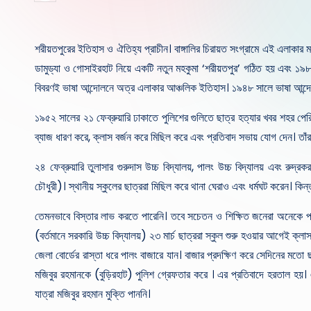
by
শরীয়তপুরের ইতিহাস ও ঐতিহ্য প্রাচীন। বাঙ্গালির চিরায়ত সংগ্রামে এই এলাকার মান
ডামুড্যা ও গোসাইরহাট নিয়ে একটি নতুন মহকুমা ‘শরীয়তপুর’ গঠিত হয় এবং ১৯৮৪ 
বিবরণই ভাষা আন্দোলনে অত্র এলাকার আঞ্চলিক ইতিহাস। ১৯৪৮ সালে ভাষা আন্দোলন
১৯৫২ সালের ২১ ফেব্রুয়ারি ঢাকাতে পুলিশের গুলিতে ছাত্র হত্যার খবর শহর পেরিয়
ব্যাজ ধারণ করে, ক্লাস বর্জন করে মিছিল করে এবং প্রতিবাদ সভায় যোগ দেন। তাঁরা 
২৪ ফেব্রুয়ারি তুলাসার গুরুদাস উচ্চ বিদ্যালয়, পালং উচ্চ বিদ্যালয় এবং রুদ
চৌধুরী)। স্থানীয় স্কুলের ছাত্ররা মিছিল করে থানা ঘেরাও এবং ধর্মঘট করেন। কিন্
তেমনভাবে বিস্তার লাভ করতে পারেনি। তবে সচেতন ও শিক্ষিত জনেরা অনেকে প্রক
(বর্তমানে সরকারি উচ্চ বিদ্যালয়) ২৩ মার্চ ছাত্ররা স্কুল শুরু হওয়ার আগেই ক্লা
জেলা বোর্ডের রাস্তা ধরে পালং বাজারে যান। বাজার প্রদক্ষিণ করে সেদিনের মত
মজিবুর রহমানকে (বুড়িরহাট) পুলিশ গ্রেফতার করে । এর প্রতিবাদে হরতাল হয়। এছ
যাত্রা মজিবুর রহমান মুক্তি পাননি।