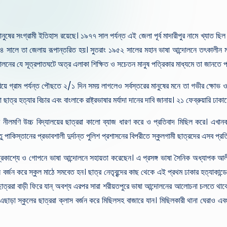
ুষের সংগ্রামী ইতিহাস রয়েছে। ১৯৭৭ সাল পর্যন্ত এই জেলা পূর্ব মাদারীপুর নামে খ্যাত ছিল ১
সালে তা জেলায় রূপান্তরিত হয়। সুতরাং ১৯৫২ সালের মহান ভাষা আন্দোলনে তৎকালীন মাদারী
ের যে সূত্রপাতঘটে অত্র এলাকা শিক্ষিত ও সচেতন মানুষ পত্রিকার মাধ্যমে তা জানতে পা
ে গ্রাম পর্যন্ত পৌছতে ২/১ দিন সময় লাগলেও সর্বস্তরের মানুষের মনে তা গভীর ক্ষোভ ও ঘৃণা
ছাত্র হত্যার বিচার এবং বাংলাকে রাষ্ট্রভাষার মর্যাদা দানের দাবি জানায়। ২১ ফেব্রুয়ারি ঢা
্রকর নীলমণি উচ্চ বিদ্যালয়ের ছাত্ররা কালো ব্যাজ ধারণ করে ও প্রতিবাদ মিছিল করে। এ
তু পাকিস্তানের প্রভাবশালী দুর্দান্ত পুলিশ প্রশাসনের বিপরীতে স্কুলগামী ছাত্রদের এসব প্
াশ্যে ও গোপনে ভাষা আন্দোলনে সহায়তা করেছেন। এ প্রসঙ্গ ভাষা সৈনিক অধ্যাপক আলী আহম
স বর্জন করে স্কুল মাঠে সমবেত হন। ছাত্র নেতৃবৃন্দের কাছ থেকে এই প্রথম ঢাকার হত্যাকান্
ো ছাত্ররা বাড়ী ফিরে যান্ অবশ্য এরপর সারা শরীয়তপুরে ভাষা আন্দোলনের আলোচনা চলতে থা
াড়া স্কুলের ছাত্ররা ক্লাস বর্জন করে মিছিলসহ বাজারে যান। মিছিলকারী থানা ঘেরাও এবং অ