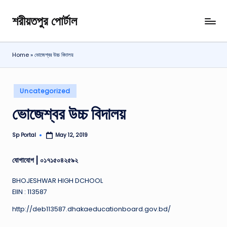
শরীয়তপুর পোর্টাল
Skip
শরীয়তপুর
to
জেলা
content
বিষয়ক
Home
»
ভোজেশ্বর উচ্চ বিদালয়
অনলাইন
তথ্য
পোর্টাল
Posted
Uncategorized
in
ভোজেশ্বর উচ্চ বিদালয়
Sp Portal
May 12, 2019
Posted
by
যোগাযোগ |
০১৭১৫০৪২৫৯২
BHOJESHWAR HIGH DCHOOL
EIIN : 113587
http://deb113587.dhakaeducationboard.gov.bd/