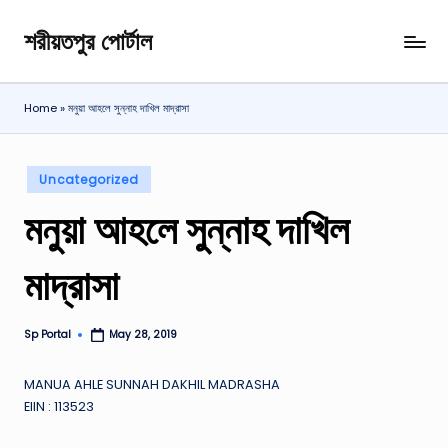
শরীয়তপুর পোর্টাল
Skip
শরীয়তপুর
to
জেলা
content
বিষয়ক
Home
»
মনুয়া আহলে সুন্নাহ দাখিল মাদ্রাসা
অনলাইন
তথ্য
পোর্টাল
Posted
Uncategorized
in
মনুয়া আহলে সুন্নাহ দাখিল
মাদ্রাসা
Sp Portal
May 28, 2019
Posted
by
MANUA AHLE SUNNAH DAKHIL MADRASHA
EIIN : 113523