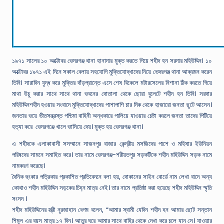
১৯৭১ সালের ১০ অক্টোবর ভেদরগঞ্জ থানা হানাদার মুক্ত করতে গিয়ে শহীদ হন সরদার মহিউদ্দিন। ১০
অক্টোবর ১৯৭১ এই দিনে সকাল বেলায় সহযোগি মুক্তিযোদ্ধাদের নিয়ে ভেদরগঞ্জ থানা আক্রমন করেন
তিনি। সারাদিন যুদ্ধ করে মুক্তির দাঁড়প্রান্তে এসে শেষ বিকেলে মটারসেলের নিশানা ঠিক করতে গিয়ে
মাথা উচু করার সাথে সাথে থানা ভবনের দোতালা থেকে ছোরা বুলেটে শহীদ হন তিনি। সরদার
মহিউদ্দিনশহীদ হওয়ার সংবাদে মুক্তিযোদ্ধাদের পাশাপাশি চার দিক থেকে হাজারো জনতা ছুটে আসেন।
জনতার ভয়ে ভীতসন্ত্রস্ত পশ্চিমা বাহিনী অন্ধকারে পালিয়ে যাওয়ার চেষ্টা করলে জনতা তাদের পিটিয়ে
হত্যা করে ভেদরগঞ্জে খালে ভাসিয়ে দেয়। মুক্ত হয় ভেদরগঞ্জ থানা।
এ শহীদকে এলাকাবাসী সসম্মানে সাজনপুর বাজার কেন্দ্রীয় মসজিদের পাশে ও মহিষার ইউনিয়ন
পরিষদের সামনে সমাহিত করে। তার নামে ভেদরগঞ্জ-শরীয়তপুর সড়কটিকে শহীদ মহিউদ্দিন সড়ক নামে
নামকরণ করেছে।
দৈনিক হুংকার পত্রিকার প্রকাশিত প্রতিবেদনে বলা হয়, দোকানের সাইন বোর্ডে নাম লেখা বাদে অন্য
কোথাও শহীদ মহিউদ্দিন সড়কের চিহ্ন মাত্র নেই। তার নামে প্রতিষ্ঠা করা হয়েছে শহীদ মহিউদ্দিন স্মৃতি
সংসদ ।
শহীদ মহিউদ্দিনের স্ত্রী নুরজাহান বেগম বলেন, “আমার স্বামী যেদিন শহীদ হন আমার ছোট সন্তান
শিমুল এর বয়স মাত্র ১৭ দিন। আতুর ঘরে আমার সাথে বাহির থেকে দেখা করে চলে যান সে। যাওয়ার