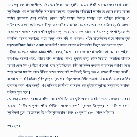
সময় শুধু বলে যান স্বাধীনতা নিয়ে ঘরে ফিরব। দেশ স্বাধীন হয়েছে ঠিকই তার আর ঘরে ফেরা হয়নি।
স্বাধীনতার পরে আমরা দীর্ঘদিন সামাজিক অনাদর, অবহেলায় কাটিয়েছি। আমার বড় ছেলে জাকির আলম
শামিম বাংলাদেশ সেনা বাহিনীর একজন গর্বিত সদস্য হিসেবে সার্জেন্ট পদে বর্তমানে পিজিআর এ
দায়িত্বরত আছে। ছোট ছেলে শিমুল মালয়েশিয়ায় কর্মরত। বড় মেয়ে তার সংসার নিয়ে সুখেই আছে।
আমাদেরকে বর্তমান সরকার শহীদ মুক্তিযোদ্ধাদের যে ভাতা দেয় তাতে আমি এখন সুখে-শান্তিতে দিন
কাটাচ্ছি। আমার সরকারের কাছে অন্য কোন দাবী না থাকলেও শহীদ মহিউদ্দিনের নামে নামকরণকৃত
সড়কের সীমানা নির্ধারণ ও নাম ফলক নির্মাণ করলে আমার অতিত কষ্টের কিছুটা হলেও লাঘব হবে”।
শহীদের বড় ছেলে জাকির আলম শামীম বলেন, “আমাদের বাবাকে আমরা দেখিনি। তার আদর ও পাইনি।
তারপরেও আমরা গর্বিত, আমার বাবা আমাদের দেশের মুক্তির জন্য জীবন দিয়েছে। আমাদের বাবাকে
আমরা কোন দিন পৃথিবীতে পাবোনা। তার স্মৃতি হিসেবে শহীদ মহিউদ্দিন সড়কের নাম ফলক স্থাপন করার
জন্য আমরা স্থানীয় ভাবে বিভিন্ন জনের কাছে দাবী জানিয়েছি কিন্তু কেউ এ উদ্যোগটি গ্রহন করেনি।
আমরা আশা করি বর্তমান মুক্তিযুদ্ধের স্বপক্ষের শক্তি আওয়ামীলীগ ক্ষমতায় থাকাকালিন সময়ে জাতির
জনকের কন্যা প্রধানমন্ত্রী শেখ হাসিনার নির্দেশেই আমাদের মত মুক্তিযোদ্ধাদের সন্তানের সামান্য
দাবীটুকু পুরন হবে”।
ভেদরগঞ্জ উপজেলা প্রশাসন শহীদ সরদার মহিউদ্দিন এর স্মৃতি স্মরণে একটি সম্মেলন কেন্দ্রের নামকরণ
করেছে “শহীদ আক্কাস শহীদ মহিউদ্দিন সম্মেলন কক্ষ”। প্রসঙ্গত উল্লেখ্য যে, শহীদ আক্কাস
স্বাধীনতা যুদ্ধে আরেকজন বীর শহীদ মুক্তিযোদ্ধা তিনি ১৯ জুলাই ১৯৭১ সালে শহীদ হন।
—————————————————-—
তথ্য সুত্র: