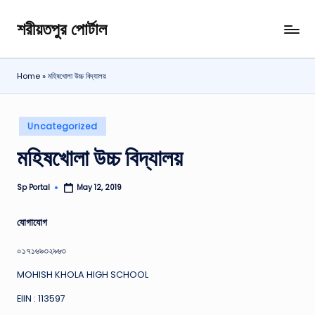
শরীয়তপুর পোর্টাল
Skip
শরীয়তপুর
to
জেলা
content
বিষয়ক
Home
»
মহিষখোলা উচ্চ বিদ্যালয়
অনলাইন
তথ্য
পোর্টাল
Posted
Uncategorized
in
মহিষখোলা উচ্চ বিদ্যালয়
Sp Portal
May 12, 2019
Posted
by
যোগাযোগ
০১৭১৬৯৩২৯৬৩
MOHISH KHOLA HIGH SCHOOL
EIIN : 113597