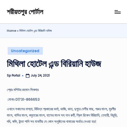
শরীয়তপুর পোর্টাল
Skip
শরীয়তপুর
to
জেলা
content
বিষয়ক
Home
»
মিথিলা হোটেল এন্ড বিরিয়ানি হাউজ
অনলাইন
তথ্য
পোর্টাল
Posted
Uncategorized
in
মিথিলা হোটেল এন্ড বিরিয়ানি হাউজ
Sp Portal
July 24, 2021
Posted
by
প্রোঃ মশিউর রহমান সিকদার
মোবাঃ 01731-866653
এখানে সকালের নাস্তা, বিভিন্ন প্রকারের ভর্তা, ভাজি, ভাত, দুপুরে দেশীয় মাছ, গরুর মাংস, মুরগীর
মাংস, খাসির মাংস, কবুতরের মাংস, হাসের মাংস সহ নান রুটি, গ্রিল চিকেন বিরিয়ানি, তেহারী, খিচুড়ি,
দধি, কফি, ঠান্ডা পানি সহ যাবতীয় যে কোন অনুষ্ঠানের খাবারের অর্ডার নেওয়া হয়।