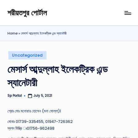
শরীয়তপুর পোর্টাল
Skip
শরীয়তপুর
to
জেলা
content
বিষয়ক
Home
»
মেসার্স আব্দুল্লাহ ইলেকট্রিক এন্ড স্যানেটারী
অনলাইন
তথ্য
পোর্টাল
Posted
Uncategorized
in
মেসার্স আব্দুল্লাহ ইলেকট্রিক এন্ড
স্যানেটারী
Sp Portal
July 5, 2021
Posted
by
প্রােঃ মােঃ মনােয়ার হােসেন (মনা মােল্লা)।
মােবাঃ 01739-335455,
01947-726362
স্বপন মিস্ত্রি ঃ01756-962498