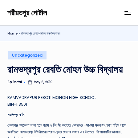
শরীয়তপুর পোর্টাল
Skip
শরীয়তপুর
to
জেলা
content
বিষয়ক
Home
»
রামভদ্রপুর রেবতি মোহন উচ্চ বিদ্যালয়
অনলাইন
তথ্য
পোর্টাল
Posted
Uncategorized
in
রামভদ্রপুর রেবতি মোহন উচ্চ বিদ্যালয়
Sp Portal
May 6, 2019
Posted
by
RAMVADRAPUR REBOTI MOHON HIGH SCHOOL
EIIN-113501
সংক্ষিপ্ত বর্ণনা
ভেদরগঞ্জ উপজেলা সদর হতে প্রায় ৭ কিঃ মিঃ উত্তরে ভেদরগঞ্জ –মাওয়া সড়ক সংলগ্ন পশ্চিম পাশে
অবস্থিত ।রামভদ্রপুর ইউনিয়নের প্রাণ কেন্দ্র সেনের বাজার এর উত্তরে ।বিদ্যালয়টির আকার L