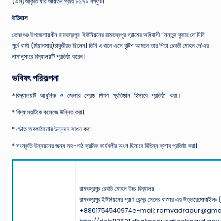
(এল)আকৃতি যার আয়তন প্রায় ৮১৭০ বর্গফুট।
ইতিহাস
ভেদরগঞ্জ উপজেলায়ধীন রামভদ্রপুর ইউনিয়নের রামভদ্রপুর গ্রামের অধিবাসী “সন্তুষ কুমার দে”যিনি
পূর্বে বার্মা (মিয়ানমার)চাকুরীরত ছিলেন। তিনি এখানে এসে বৃটিশ আমলে তার পিতা রেবতী মোহন দে’এর
নামানুসারে বিদ্যালয়টি প্রতিষ্ঠা করেন।
ভবিষৎ পরিকল্পনা
*বিদ্যালয়টি আধুনিক ও জেলার শ্রেষ্ঠ শিক্ষা প্রতিষ্ঠান হিসাবে প্রতিষ্ঠা করা।
* বিদ্যালয়টিকে কলেজে উন্নিত করা।
* ভৌত অবকাঠামোর উন্নয়ন সাধন করা।
* সংস্কৃতি উন্নয়নের জন্য সহ-পাঠ ক্রমিক কার্যবলীর অংশ হিসাবে বিভিন্ন ক্লাব প্রতিষ্ঠা করা।
রামভদ্রপুর রেবতি মোহন উচ্চ বিদ্যালয়
রামভদ্রপুর ইউনিয়নের প্রাণ কেন্দ্র সেনের বাজার এর উত্তরেমোবাইলঃ (
+8801754540974e-mail: ramvadrapur@gma