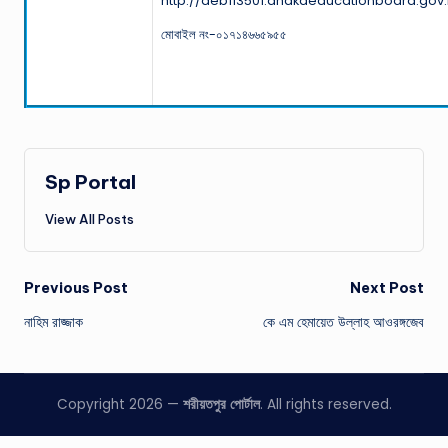
http://deb113501.dhakaeducationboard.gov
মোবাইল নং-০১৭১৪৬৬৫৯৫৫
Sp Portal
View All Posts
Post
Previous Post
Next Post
নাহিম রাজ্জাক
কে এম হেমায়েত উল্লাহ আওরঙ্গজেব
navigation
Copyright 2026 —
শরীয়তপুর পোর্টাল
. All rights reserved.