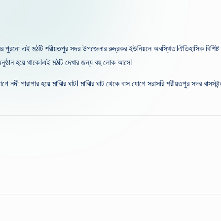
 পুরনো এই মঠটি শরীয়তপুর সদর উপজেলার রুদ্রকর ইউনিয়নে অবস্থিত।ঐতিহাসিক বিশিষ্ট স্থা
অনুষ্ঠান হয়ে থাকে।এই মঠটি দেখার জন্য বহু লোক আসে।
গে নদী পারাপার হয়ে মাঝির ঘাট। মাঝির ঘাট থেকে বাস যোগে সরাসরি শরীয়তপুর সদর বাসস্টান