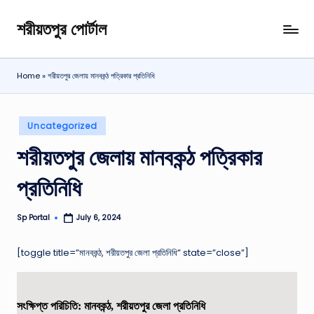
শরীয়তপুর পোর্টাল
Skip
শরীয়তপুর
to
জেলা
content
বিষয়ক
Home
»
শরীয়তপুর জেলায় মানবকন্ঠ পত্রিকার প্রতিনিধি
অনলাইন
তথ্য
পোর্টাল
Posted
Uncategorized
in
শরীয়তপুর জেলায় মানবকন্ঠ পত্রিকার
প্রতিনিধি
Sp Portal
July 6, 2024
Posted
by
[toggle title=”মানবকন্ঠ, শরীয়তপুর জেলা প্রতিনিধি” state=”close”]
সংক্ষিপ্ত পরিচিতি: মানবকন্ঠ, শরীয়তপুর জেলা প্রতিনিধি