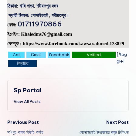
ঠিকানা:
ঋষি পাড়া, শরীয়তপুর সদর
স্থায়ী ঠিকানা:
গোসাইরহাট , শরীয়তপুর।
01711970866
ফোন:
ইমেইল: Khaledms76@gmail.com
ফেসবুক : https://www.facebook.com/kawsar.ahmed.123829
[/tog
Call
Facebook
Veified
Gmail
gle]
বিস্তারিত
Sp Portal
View All Posts
Post
Previous Post
Next Post
সখিপুর থানার বিউটি পার্লার
গোসাইরহাট উপজেলায় দন্ত চিকিৎসা