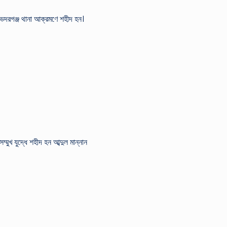
েদরগঞ্জ থানা আক্রমণে শহীদ হন।
ুখ যুদ্ধে শহীদ হন আব্দুল মান্নান