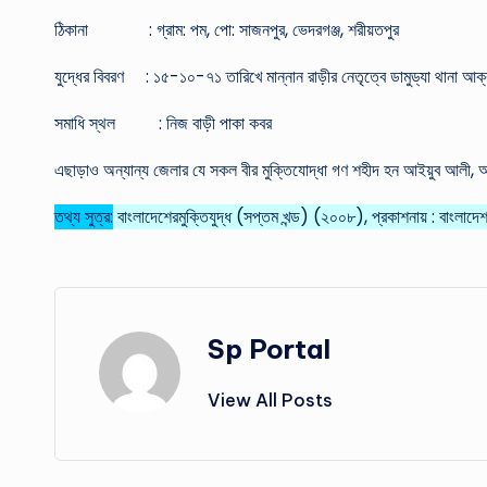
ঠিকানা : গ্রাম: পম, পো: সাজনপুর, ভেদরগঞ্জ, শরীয়তপুর
যুদ্ধের বিবরণ : ১৫-১০-৭১ তারিখে মান্নান রাড়ীর নেতৃত্বে ডামুড্যা থানা আক
সমাধি স্থল : নিজ বাড়ী পাকা কবর
এছাড়াও অন্যান্য জেলার যে সকল বীর মুক্তিযোদ্ধা গণ শহীদ হন আইয়ুব আলী, আঃ
তথ্য সুত্র:
বাংলাদেশেরমুক্তিযুদ্ধ (সপ্তম খন্ড) (২০০৮), প্রকাশনায় : বাংলাদেশ 
Sp Portal
View All Posts