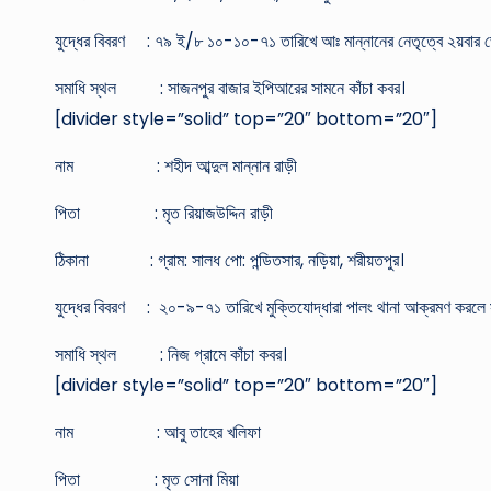
যুদ্ধের বিবরণ : ৭৯ ই/৮ ১০-১০-৭১ তারিখে আঃ মান্নানের নেতৃত্বে ২য়বার ভ
সমাধি স্থল : সাজনপুর বাজার ইপিআরের সামনে কাঁচা কবর।
[divider style=”solid” top=”20″ bottom=”20″]
নাম : শহীদ আব্দুল মান্নান রাড়ী
পিতা : মৃত রিয়াজউদ্দিন রাড়ী
ঠিকানা : গ্রাম: সালধ পো: পন্ডিতসার, নড়িয়া, শরীয়তপুর।
যুদ্ধের বিবরণ : ২০-৯-৭১ তারিখে মুক্তিযোদ্ধারা পালং থানা আক্রমণ করলে সম্ম
সমাধি স্থল : নিজ গ্রামে কাঁচা কবর।
[divider style=”solid” top=”20″ bottom=”20″]
নাম : আবু তাহের খলিফা
পিতা : মৃত সোনা মিয়া