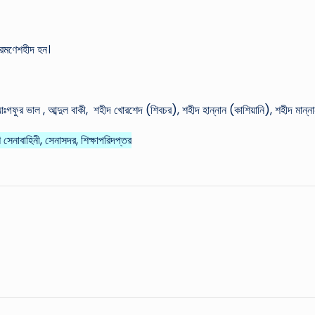
্রমণেশহীদ হন।
গফুর ভাল , আব্দুল বাকী, শহীদ খোরশেদ (শিবচর), শহীদ হান্নান (কাশিয়ানি), শহীদ মান্ন
সেনাবাহিনী, সেনাসদর, শিক্ষাপরিদপ্তর