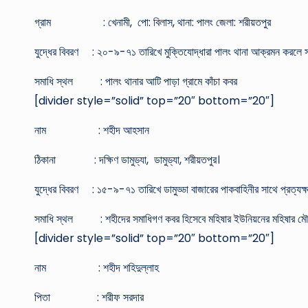
গ্রাম : খেনামী, পো: বিলাস, থানা: পালং জেলা: শরীয়তপুর
যুদ্ধের বিবরণ : ২০-৯-৭১ তারিখে মুক্তিযোদ্ধারা পালং থানা আক্রমন করলে সম্
সমাধি স্থল : পালং থানার আটি পাড়া গ্রামে কাঁচা কবর
[divider style=”solid” top=”20″ bottom=”20″]
নাম : শহীদ আহসান
ঠিকানা : দক্ষিণ ডামুড্যা, ডামুড্যা, শরীয়তপুর।
যুদ্ধের বিবরণ : ১৫-৯-৭১ তারিখে ডামুড্ডা বাজারের পাকবাহিনীর সাথে প্রত্যক্ষ
সমাধি স্থল : শহীদের সমাধিগণ কবর হিসেবে মহিষার ইউনিয়নের মহিষার মৌজ
[divider style=”solid” top=”20″ bottom=”20″]
নাম : শহীদ শহিদুল্লাহ
পিতা : শরীফ সরদার