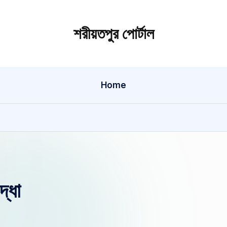
শরীয়তপুর পোর্টাল
শরীয়তপুর
জেলা
বিষয়ক
Home
অনলাইন
তথ্য
পোর্টাল
্ধা