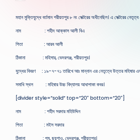
by
মহান মুক্তিযুদ্ধে বর্তমান শরীয়তপুর ৮ নং সেক্টরের অধীনেছিল। এ সেক্টরের নেতৃত
নাম : শহীদ আক্কাস আলী বিএ
পিতা : আরব আলী
ঠিকানা : মহিসার, ভেদরগঞ্জ, শরীয়তপুর।
যুদ্ধের বিবরণ : ১৯-৭-৭১ তারিখে আঃ মান্নান এর নেতৃত্বে উত্তর মহিষার এলা
সমাধি স্থল : মহিষার উচ্চ বিদ্যালয় আধাপাকা কবর।
[divider style=”solid” top=”20″ bottom=”20″]
নাম : শহীদ সরদার মহিউদ্দিন
পিতা : মইস সরদার
ঠিকানা : পম, ছয়গাও, ভেদরগঞ্জ, শরীয়তপুর।