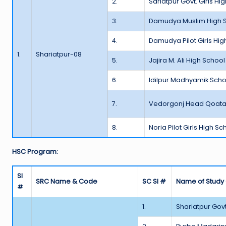
2.
Sariatpur Govt. Girls Hi
3.
Damudya Muslim High 
4.
Damudya Pilot Girls Hig
1.
Shariatpur-08
5.
Jajira M. Ali High School
6.
Idilpur Madhyamik Scho
7.
Vedorgonj Head Qoatar 
8.
Noria Pilot Girls High Sc
HSC Program:
Sl
SRC Name & Code
SC Sl #
Name of Study
#
1.
Shariatpur Gov