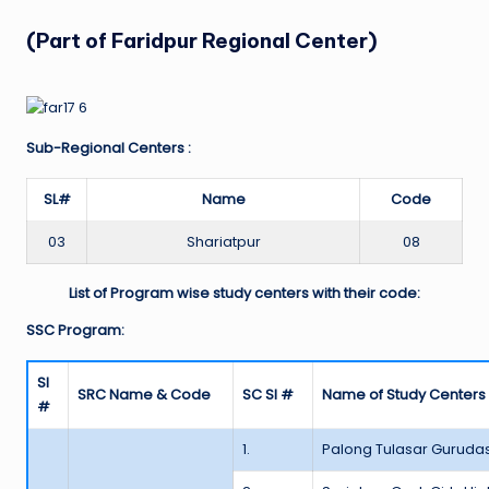
(Part of Faridpur Regional Center)
Sub-Regional Centers :
SL#
Name
Code
03
Shariatpur
08
List of Program wise study centers with their code:
SSC Program:
Sl
SRC Name & Code
SC Sl #
Name of Study Centers
#
1.
Palong Tulasar Gurudas