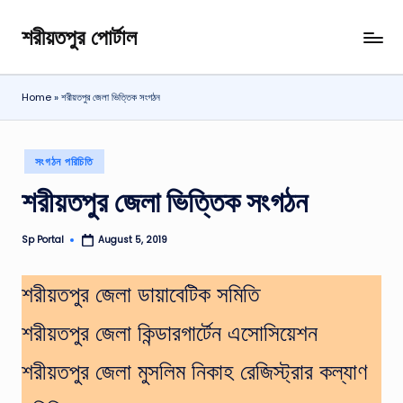
শরীয়তপুর পোর্টাল
Skip
শরীয়তপুর
to
জেলা
content
বিষয়ক
Home
»
শরীয়তপুর জেলা ভিত্তিক সংগঠন
অনলাইন
তথ্য
পোর্টাল
Posted
সংগঠন পরিচিতি
in
শরীয়তপুর জেলা ভিত্তিক সংগঠন
Sp Portal
August 5, 2019
Posted
by
শরীয়তপুর জেলা ডায়াবেটিক সমিতি
শরীয়তপুর জেলা কিন্ডারগার্টেন এসোসিয়েশন
শরীয়তপুর জেলা মুসলিম নিকাহ রেজিস্ট্রার কল্যাণ