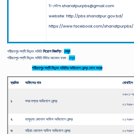
ই-মেইলঃ shariatpurpbs@gmail.com
website: http://pbs.shariatpur.gov.bd/
https://www.facebook.com/shariatpurpbs/
শরীয়তপুর পল্লী বিদ্যুৎ সমিতি
নিয়োগ বিজ্ঞপ্তি :
দেখুন
শরীয়তপুর পল্লী বিদ্যুৎ সমিতি মিটার আবেদন ফরম :
দেখুন
শরীয়তপুর পল্লী বিদ্যুৎ সমিতির অভিযোগ কেন্দ্র ফোন নম্বর
ক্রমিক
অফিসের নাম
মোবাইল 
০৬০১-৬
১
সদর দপ্তর অভিযোগ কেন্দ্র
০১৭৬৯-
২
ডামুড্যা জোনাল অফিস অভিযোগ কেন্দ্র
০১৭৬৯-
৩
নড়িয়া জোনাল অফিস অভিযোগ কেন্দ্র
০১৭৬৯