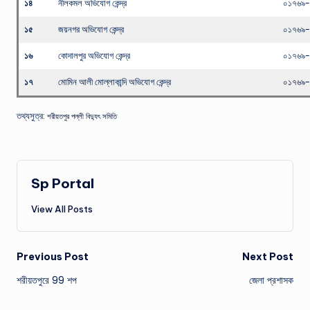
১৪
নীলকমল অভিযোগ কেন্দ্র
০১৭৬৯
১৫
জয়নগর অভিযোগ কেন্দ্র
০১৭৬৯
১৬
কোদালপুর অভিযোগ কেন্দ্র
০১৭৬৯
১৭
মোমিন আলী মোল্লাকান্দি অভিযোগ কেন্দ্র
০১৭৬৯
তথ্যসুত্র:
শরীয়তপুর পল্লী বিদ্যুৎ সমিতি
Sp Portal
View All Posts
Post
Previous Post
Next Post
শরীয়তপুরে 99 শপ
জেলা প্রশাসক
navigation