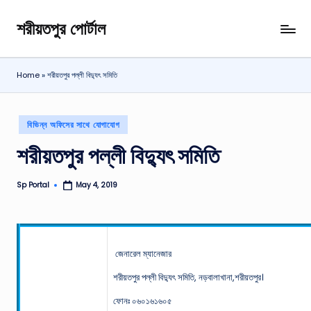
শরীয়তপুর পোর্টাল
Skip
শরীয়তপুর
to
জেলা
content
বিষয়ক
Home
»
শরীয়তপুর পল্লী বিদ্যুৎ সমিতি
অনলাইন
তথ্য
পোর্টাল
Posted
বিভিন্ন অফিসের সাথে যোগাযোগ
in
শরীয়তপুর পল্লী বিদ্যুৎ সমিতি
Sp Portal
May 4, 2019
Posted
by
জেনারেল ম্যানেজার
শরীয়তপুর পল্লী বিদ্যুৎ সমিতি, নড়বালাখানা,শরীয়তপুর।
ফোনঃ ০৬০১৬১৬০৫