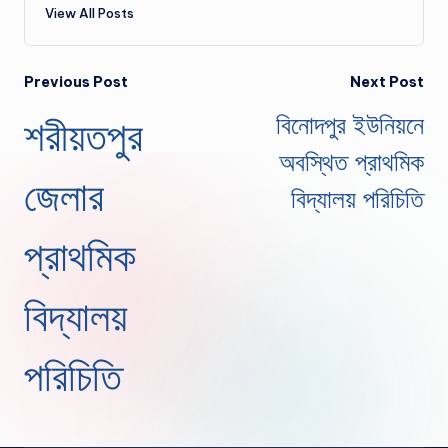
View All Posts
Post
Previous Post
Next Post
বিনোদপুর ইউনিয়নে
শরীয়তপুর
navigation
অবস্থিত প্রাথমিক
জেলার
বিদ্যালয় পরিচিতি
প্রাথমিক
বিদ্যালয়
পরিচিতি