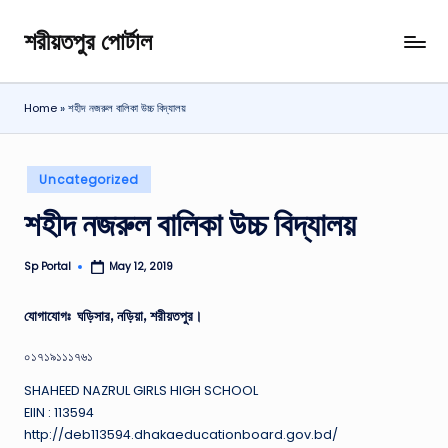
শরীয়তপুর পোর্টাল
Skip
শরীয়তপুর
to
জেলা
content
বিষয়ক
Home
»
শহীদ নজরুল বালিকা উচ্চ বিদ্যালয়
অনলাইন
তথ্য
পোর্টাল
Posted
Uncategorized
in
শহীদ নজরুল বালিকা উচ্চ বিদ্যালয়
Sp Portal
May 12, 2019
Posted
by
যোগাযোগঃ ঘড়িসার, নড়িয়া, শরীয়তপুর।
০১৭১৯১১১৭৬১
SHAHEED NAZRUL GIRLS HIGH SCHOOL
EIIN : 113594
http://deb113594.dhakaeducationboard.gov.bd/