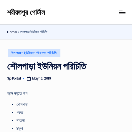
শরীয়তপুর পোর্টাল
Skip
শরীয়তপুর
to
জেলা
content
বিষয়ক
Home
»
শৌলপাড়া ইউনিয়ন পরিচিতি
অনলাইন
তথ্য
পোর্টাল
Posted
উপজেলা-ইউনিয়ন-পৌরসভা পরিচিতি
in
শৌলপাড়া ইউনিয়ন পরিচিতি
Sp Portal
May 18, 2019
Posted
by
গ্রাম সমুহের নামঃ
শৌলপাড়া
গয়ঘর
সারেঙ্গা
চিকন্দি