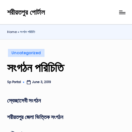
শরীয়তপুর পোর্টাল
Skip
শরীয়তপুর
to
জেলা
content
বিষয়ক
Home
»
সংগঠন পরিচিতি
অনলাইন
তথ্য
পোর্টাল
Posted
Uncategorized
in
সংগঠন পরিচিতি
Sp Portal
June 3, 2019
Posted
by
স্বেচ্ছাসেবী সংগঠন
শরীয়তপুর জেলা ভিত্তিক সংগঠন