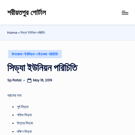
শরীয়তপুর পোর্টাল
Skip
শরীয়তপুর
to
জেলা
content
বিষয়ক
Home
»
সিড্যা ইউনিয়ন পরিচিতি
অনলাইন
তথ্য
পোর্টাল
Posted
উপজেলা-ইউনিয়ন-পৌরসভা পরিচিতি
in
সিড্যা ইউনিয়ন পরিচিতি
Sp Portal
May 18, 2019
Posted
by
গ্রামের নাম:
পূর্ব সিড্যা
পশ্চিম সিড্যা
উত্তর সিড্যা
দক্ষিণ সিড্যা