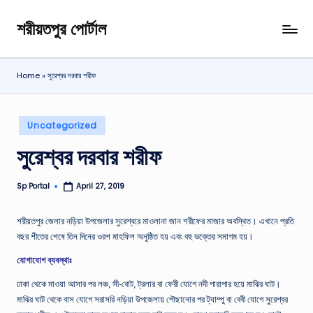
শরীয়তপুর পোর্টাল
Skip
শরীয়তপুর
to
জেলা
content
বিষয়ক
Home
»
সুরেশ্বর দরবার শরীফ
অনলাইন
তথ্য
পোর্টাল
Posted
Uncategorized
in
সুরেশ্বর দরবার শরীফ
Sp Portal
April 27, 2019
Posted
by
শরীয়তপুর জেলার নড়িয়া উপজেলার সুরেশ্বরে মাওলানা জান শরীফের মাজার অবস্থিত। এখানে প্রতি
বছর শীতের শেষে তিন দিনের ওরশ মাহফিল অনুষ্ঠিত হয় এবং বহু ভক্তের সমাগম হয়।
যোগাযোগ ব্যবস্থাঃ
ঢাকা থেকে মাওয়া আসার পর লঞ্চ, সী-বোট, ট্রলার বা ফেরী যোগে নদী পারাপার হয়ে মাঝির ঘাট।
মাঝির ঘাট থেকে বাস যোগে সরাসরি নড়িয়া উপজেলায় পৌছানোর পর ট্যাম্পু বা বেবী যোগে সুরেশ্বর