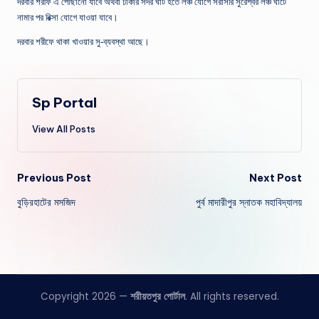
দরবার শরীফ এ পৌছানো যাবে অথবা ঢাকার সদর ঘাট হতে লঞ্চ যোগে সরাসরি সুরেশ্বর লঞ্চ ঘাটে
নামার পর রিক্সা যোগে যাওয়া যাবে।
দরবার শরীফে থাকা খাওয়ার সু-ব্যবস্থা আছে।
Sp Portal
View All Posts
Post
Previous Post
Next Post
বুড়িরহাটের মসজিদ
পুর্ব মাদারীপুর স্নাতক মহাবিদ্যালয়
navigation
Copyright 2026 —
শরীয়তপুর পোর্টাল
. All rights reserved.