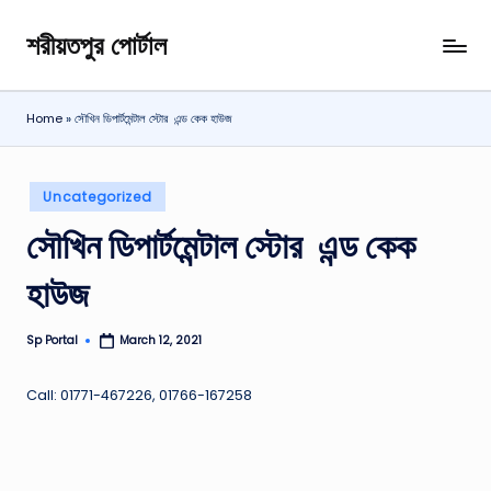
শরীয়তপুর পোর্টাল
Skip
শরীয়তপুর
to
জেলা
content
বিষয়ক
Home
»
সৌখিন ডিপার্টমেন্টাল স্টোর এন্ড কেক হাউজ
অনলাইন
তথ্য
পোর্টাল
Posted
Uncategorized
in
সৌখিন ডিপার্টমেন্টাল স্টোর এন্ড কেক
হাউজ
Sp Portal
March 12, 2021
Posted
by
Call: 01771-467226, 01766-167258