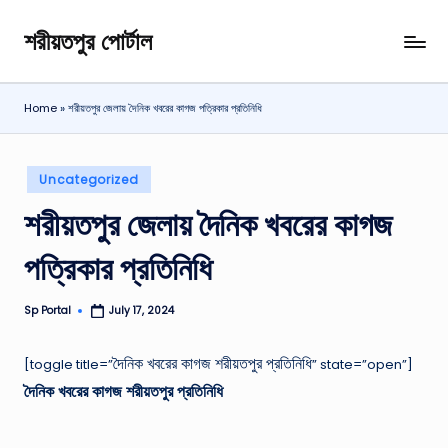
শরীয়তপুর পোর্টাল
Skip
শরীয়তপুর
to
জেলা
content
বিষয়ক
Home
»
শরীয়তপুর জেলায় দৈনিক খবরের কাগজ পত্রিকার প্রতিনিধি
অনলাইন
তথ্য
পোর্টাল
Posted
Uncategorized
in
শরীয়তপুর জেলায় দৈনিক খবরের কাগজ
পত্রিকার প্রতিনিধি
Sp Portal
July 17, 2024
Posted
by
দৈনিক খবরের কাগজ শরীয়তপুর প্রতিনিধি
[toggle title=”
” state=”open”]
দৈনিক খবরের কাগজ শরীয়তপুর প্রতিনিধি