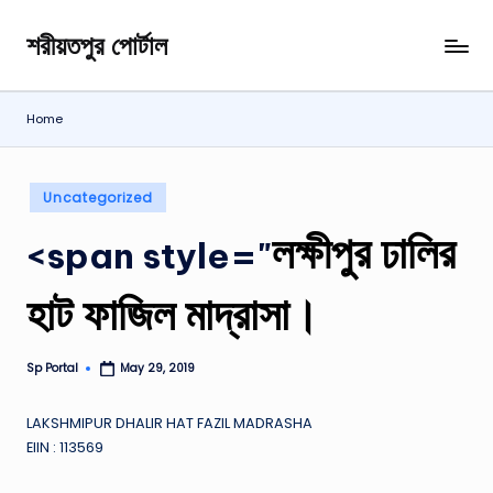
শরীয়তপুর পোর্টাল
Skip
শরীয়তপুর
to
জেলা
content
বিষয়ক
Home
অনলাইন
তথ্য
পোর্টাল
Posted
Uncategorized
in
লক্ষীপুর ঢালির
<span style="
হাট ফাজিল মাদ্রাসা।
Sp Portal
May 29, 2019
Posted
by
LAKSHMIPUR DHALIR HAT FAZIL MADRASHA
EIIN : 113569