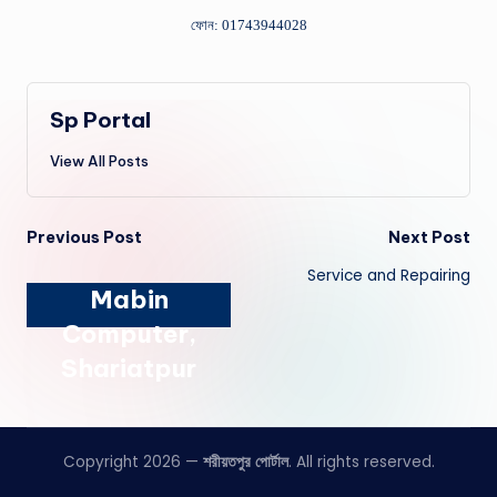
ফোন:
01743944028
Sp Portal
View All Posts
Post
Previous Post
Next Post
Service and Repairing
navigation
Mabin
Computer,
Shariatpur
Copyright 2026 —
শরীয়তপুর পোর্টাল
. All rights reserved.