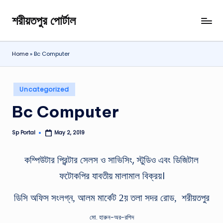
শরীয়তপুর পোর্টাল
Skip
শরীয়তপুর
to
জেলা
content
বিষয়ক
Home
»
Bc Computer
অনলাইন
তথ্য
পোর্টাল
Posted
Uncategorized
in
Bc Computer
Sp Portal
May 2, 2019
Posted
by
কম্পিউটার প্রিন্টার সেলস ও সাভিসিং, স্টুডিও এবং ডিজিটাল
ফটোকপির যাবতীয় মালামাল বিক্রয়।
ডিসি অফিস সংলগ্ন,
আলম মার্কেট 2য় তলা
সদর রোড, শরীয়তপুর
মো. হারুন-অর-রশিদ