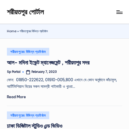
শরীয়তপুর পোর্টাল
Skip
শরীয়তপুর
to
জেলা
content
বিষয়ক
Home
»
শরীয়তপুরের বিভিন্ন প্রতিষ্ঠান
অনলাইন
তথ্য
পোর্টাল
Posted
শরীয়তপুরের বিভিন্ন প্রতিষ্ঠান
in
আল- মদিনা ইভেন্ট ম্যানেজমেন্ট , শরীয়তপুর সদর
Sp Portal
February 7, 2023
Posted
by
ফোন: 01850-222622, 01910-005,800 এখানে যে কোন অনুষ্ঠানে কাঁচাফুল,
আর্টিফিশিয়াল বিয়ের সকল সামগ্রী পাইকারী ও খুচরা…
Read More
Posted
শরীয়তপুরের বিভিন্ন প্রতিষ্ঠান
in
ঢাকা ডিজিটাল স্টুডিও এন্ড ভিডিও